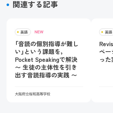
関連する記事
英語
英語
「音読の個別指導が難し
Rev
い」という課題を，
ペー
Pocket Speakingで解決
った
〜 生徒の主体性を引き
出す音読指導の実践 〜
大阪府立桜和高等学校