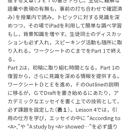
語彙や表現の有無も，事前の打ち合わせで確認済
み）を授業内で読み，トピックに対する見識を深
めつつ，その場でiPadを利用して簡単な調べ学習
もし，背景知識を増やす。生徒同士のディスカッ
ションも必ず入れ，スピーキング活動も随所に取
り入れる。ワークシートのＣまでをPart 1で終え
Part 2は，初稿に取り組む時間となる。Part 1の
復習から，さらに見識を深める情報を提供する。
ワークシートＤとＥを進め，ＦのOutlineの説明
に移るが，ＧでDraftを書き始めるにあたり，ア
カデミックなエッセイを書く上での技術として，
必ず課題を設定した（
表１
）。Lesson 4では，引
用の仕方を学び，エッセイの中に “According to
<A>,”や “A study by <A> showed…”を必ず盛り