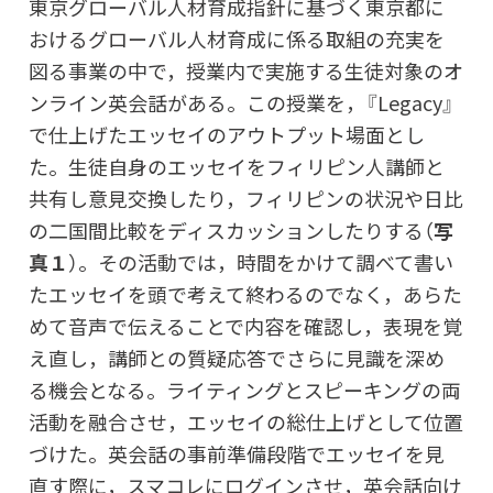
東京グローバル人材育成指針に基づく東京都に
おけるグローバル人材育成に係る取組の充実を
図る事業の中で，授業内で実施する生徒対象のオ
ンライン英会話がある。この授業を，『Legacy』
で仕上げたエッセイのアウトプット場面とし
た。生徒自身のエッセイをフィリピン人講師と
共有し意見交換したり，フィリピンの状況や日比
の二国間比較をディスカッションしたりする（
写
真１
）。その活動では，時間をかけて調べて書い
たエッセイを頭で考えて終わるのでなく，あらた
めて音声で伝えることで内容を確認し，表現を覚
え直し，講師との質疑応答でさらに見識を深め
る機会となる。ライティングとスピーキングの両
活動を融合させ，エッセイの総仕上げとして位置
づけた。英会話の事前準備段階でエッセイを見
直す際に，スマコレにログインさせ，英会話向け