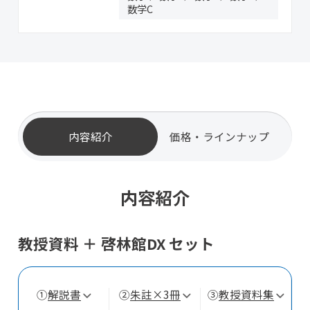
数学C
内容紹介
価格・ラインナップ
内容紹介
教授資料 ＋ 啓林館DX セット
①
解説書
②
朱註×3冊
③
教授資料集