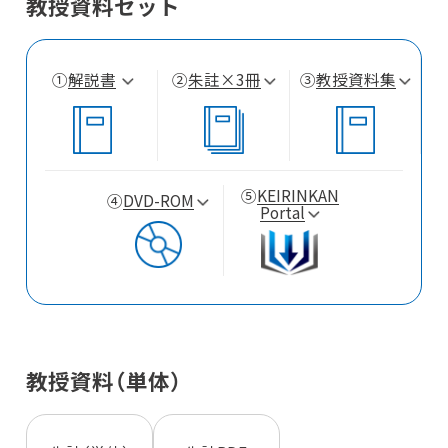
教授資料セット
①
解説書
②
朱註×3冊
③
教授資料集
⑤
KEIRINKAN
④
DVD-ROM
Portal
教授資料（単体）