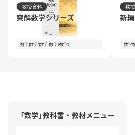
教授資料
教
爽解数学シリーズ
新編
数学I
数学A
数学II
数学B
数学C
数学I
「数学」教科書・教材メニュー