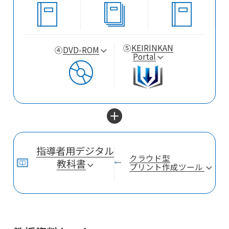
⑤
KEIRINKAN
④
DVD-ROM
Portal
指導者用デジタル
クラウド型
教科書
プリント作成
ツール