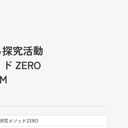
る探究活動
 ZERO
M
究メソッドZERO