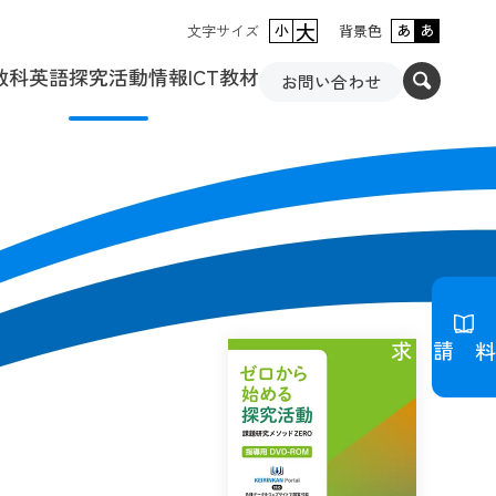
大
文字サイズ
小
背景色
あ
あ
数科
英語
探究活動
情報
ICT教材
お問い合わせ
資料請求