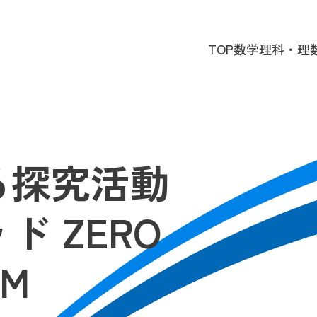
TOP
数学
理科・理
る探究活動
 ZERO
OM