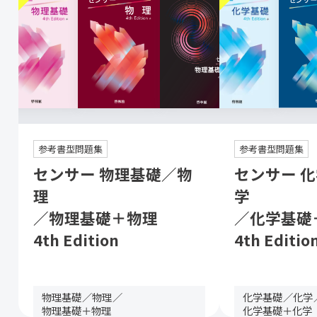
参考書型問題集
参考書型問題集
センサー 物理基礎／物
センサー 
理
学
／物理基礎＋物理
／化学基礎
4th Edition
4th Editio
物理基礎
物理
化学基礎
化学
物理基礎＋物理
化学基礎＋化学