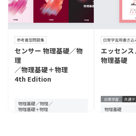
参考書型問題集
日常学習用書き込
センサー 物理基礎／物
エッセンス
理
物理基礎
／物理基礎＋物理
4th Edition
日常学習
共通テ
物理基礎
物理
物理基礎＋物理
物理基礎