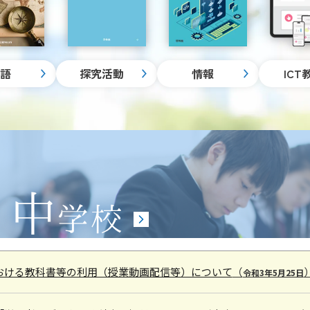
英語
探究活動
情報
ICT
科
英語
おける教科書等の利用（授業動画配信等）について
（
令和3年5月25日