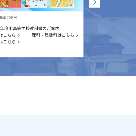
2年4月28日
2022年1月31日
23年度用高等学校教科書のご案内
未来の日本を共につく
はこちら
理科・理数科はこちら
つ子供たちをサポート
はこちら
く幅広い言語に対応し