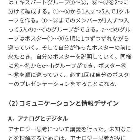
はエキスパートグループ①～⑤，⑥～⑩を2つに
分けて編成する。①～⑤から1人ずつ5人で1グル
ープを作る。①～⑤までのメンバーが1人ずつ入
って5人のa～dのグループができる。a～dのグル
ープはポスター①～⑤を順に1つずつずれながら
巡っていく。そして自分が作ったポスターの前に
来たとき，自分のポスターを説明していく。同様
に⑥～⑩からe～hグループができ，ポスター⑥
～⑩を順に巡っていく。必ず1回は自分のポスタ
ーのプレゼンテーションをすることになる。
（2）コミュニケーションと情報デザイン
A．アナログとデジタル
アナロジー思考について講義を行った。未知なこ
とを理解するためには，アナロジー思考が役に