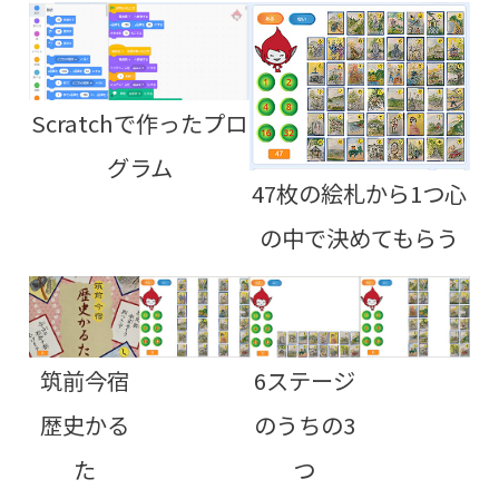
Scratchで作ったプロ
グラム
47枚の絵札から1つ心
の中で決めてもらう
筑前今宿
6ステージ
歴史かる
のうちの3
た
つ