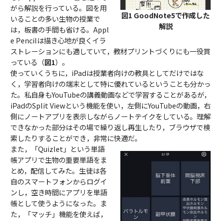
がら解説を行っている。図を用
図1 GoodNote5で作成した
いることの多い生物の授業で
解説
は，板書の手間も省ける。Appl
e Pencilは描き心地が良くイラ
ストレーションにも適していて，教材プリントづくりにも一役買
っている（
図1
）。
使っていくうちに，iPadは授業者向けの教具としてだけではな
く，学習者向けの端末として特に優れているということも分かっ
た。私自身もYouTubeの講義動画などで学習することがあるが，
iPadのSplit Viewという機能を使い，左側にYouTubeの動画，右
側にノートアプリを表示しながらノートテイクをしている。理解
できなかった部分はその場で繰り返し再生したり，ブラウザで検
索したりすることができ，非常に快適だ。
また，「Quizlet」という単語
帳アプリで生物の重要単語をま
とめ，配信してみた。生徒は各
自のスマートフォンからログイ
ンし，空き時間にアプリを単語
帳として使うようになった。ま
た，「マッチ」機能を使えば，