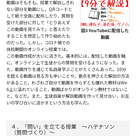
動画はそもそも，授業で解説しきれ
ない部分を動画にし，QRコードと
して紙で全員に配布したり，質問を
受けた部分に対して「とりあえず
この動画を見てみて」と答えたり
図3 YouTubeに配信した
することを想定して作り始めたも
動画
のだった。しかし，コロナ禍での
休校期間のオンライン授業では，
この動画作成が大いに活きた。基本的には，配信した動画を軸
に，オンライン上で生徒からの質問を受けるようになった。ま
た，動画作りを通じて私自身学ぶことがたくさんあった。10分
を超える動画は見る方も辛いことや，要点を押さえた解説の方法
があること，わざわざ自分で動画を作らずとも優れた教材はWe
b上に溢れていること，動画ばかりがオンライン教材ではないこ
と，などだ。また，生徒自身が解説動画を作って見せ合い，お互
いの学び合いに活かすという方法も学んだ。
４．「問い」を立てる授業 ～ハテナソン
（質問づくり）～