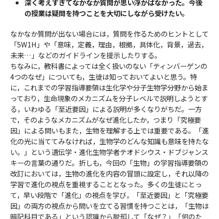
深く考えすぎてなかなか質問が思い浮かばなかった。今後
の授業は疑問を持つことを大切にしながら受けたい。
なかなか質問が出ない場合には，質問を作るためのヒントとして
「5W1H」や「意味，定義，理由，根拠，具体化，背景，過去，
未来…」などのガイドラインを提示したりする。
ちなみに，教科書によっては全く扱いのない「ティンバーゲンの
4つのなぜ」についても，生徒は知っておいてよいと思う。特
に，これまでの学習指導要領は生化学や分子生物学分野から始ま
っており，生命現象のメカニズムを分子レベルで説明しようとす
る，いわゆる「至近要因」による説明が多くなりがちだ。一方
で，そのようなメカニズムがなぜ進化したか，つまり「究極要
因」による問いもまた，生物を理解する上では重要である。「進
化の光に当ててみなければ，生物学のどんな知識も意味を持たな
い。」という遺伝学・進化生物学者テオドシウス・ドブジャンス
キーの言葉の通りだ。折しも，今回の「生物」の学習指導要領の
改訂においては，生物の進化を内容の冒頭に設定し，それ以降の
学習で進化の視点を重視することとなった。多くの生徒にとっ
て，早い段階で「進化」の視点を学び，「至近要因」と「究極要
因」の両方の視点から問いを立てる習慣を持つことは，「生物は
暗記科目である」という認識から脱却して「なぜ？」「何のた