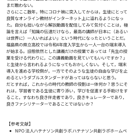
まだ敵わない。
さらにここ数年，特にコロナ禍に突入してからは，生徒にとって
良質なオンライン教材がインターネット上に溢れるようになっ
た。自分も拙いながら解説動画を配信してみて気付くことは，極
論を言えば「知識の伝達だけなら，最高の講師が日本に（あるい
は世界に）一人いればよい」という時代になったということだ。
福島県の県立高校では令和4年度入学生から一人一台の端末導入
が始まる。旧態依然とした講義だけの授業であっては「先生の授
業を受ける代わりに，この講義動画を見ていてもいいですか？」
と生徒から言われるようになってもおかしくない。そして，端末
導入を進める学校側が，一方でそのような生徒の自由な学びを止
めるというダブルスタンダードがあってはならないと思う。
だとすれば，これからの時代の教師の役割は一体何か？思うにそ
れは，学習者である生徒に寄り添い，学びを促進する手助けをす
ること，すなわち良き伴走者であり，良きキュレーターであり，
良きファシリテーターであることではないか？
【参考文献】
NPO 法人ハテナソン共創ラボ.ハテナソン共創ラボホームペ