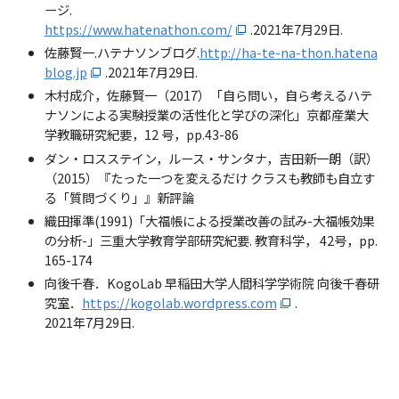
ージ.
https://www.hatenathon.com/
.2021年7月29日.
佐藤賢一.ハテナソンブログ.
http://ha-te-na-thon.hatena
blog.jp
.2021年7月29日.
木村成介，佐藤賢一（2017）「自ら問い，自ら考えるハテ
ナソンによる実験授業の活性化と学びの深化」京都産業大
学教職研究紀要，12 号，pp.43-86
ダン・ロスステイン，ルース・サンタナ，吉田新一朗（訳）
（2015）『たった一つを変えるだけ クラスも教師も自立す
る「質問づくり」』新評論
織田揮準(1991)「大福帳による授業改善の試み-大福帳効果
の分析-」三重大学教育学部研究紀要. 教育科学， 42号，pp.
165-174
向後千春．KogoLab 早稲田大学人間科学学術院 向後千春研
究室．
https://kogolab.wordpress.com
.
2021年7月29日.