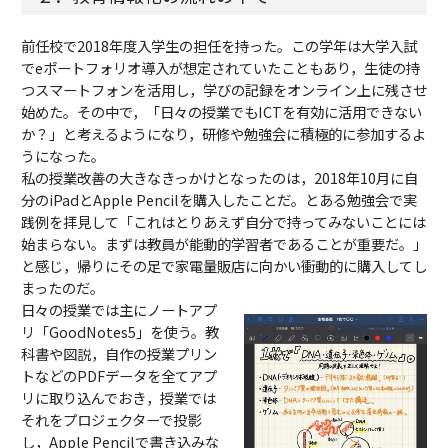
前任校で2018年度入学生の担任を持った。この学年は大学入試
でeポートフォリオ導入が想定されていたこともあり，生徒の持
つスマートフォンを活用し，学びの記録をオンライン上に残させ
始めた。その中で，「日々の授業でもICTを有効に活用できない
か？」と考えるようになり，研修や勉強会に積極的に参加するよ
うになった。
私の授業改善の大きなきっかけとなったのは，2018年10月に自
分のiPadとApple Pencilを購入したことだ。とある勉強会で実
践例を拝見して「これはとりあえず自分で持ってみないことには
始まらない。まずは教員が能動的学習者であることが重要だ。」
と感じ，帰りにその足で家電量販店に向かい衝動的に購入してし
まったのだ。
日々の授業では主にノートアプ
リ「GoodNotes5」を使う。教
科書や図説，自作の授業プリン
トなどのPDFデータを全てアプ
リに取り込んでおき，授業では
それをプロジェクターで投影
し，Apple Pencilで書き込みな