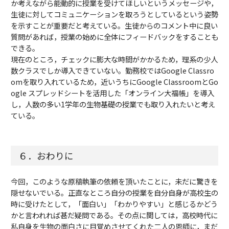
か考えながら能動的に授業を受けてほしいというメッセージや，
生徒に対してコミュニケーションを取ろうとしているという姿勢
を示すことが重要だと考えている。生徒からのコメント中に良い
質問があれば，授業の始めに全体にフィードバックをすることも
できる。
現在のところ，チェックに膨大な時間がかかるため，理系の少人
数クラスでしか導入できていない。勤務校ではGoogle Classro
omを取り入れているため，近いうちにGoogle ClassroomとGo
ogle スプレッドシートを活用した「オンライン大福帳」を導入
し，人数の多い1学年の生物基礎の授業でも取り入れたいと考え
ている。
６．おわりに
今回，このような原稿執筆の依頼を頂いたことに，未だに驚きを
隠せないでいる。正直なところ自分の授業を自分自身が高校生の
時に受けたとして，「面白い」「わかりやすい」と感じるかどう
かと言われれば甚だ疑問である。その点に関しては，高校時代に
私自身を生物の面白さに目覚めさせてくれた二人の恩師に，まだ