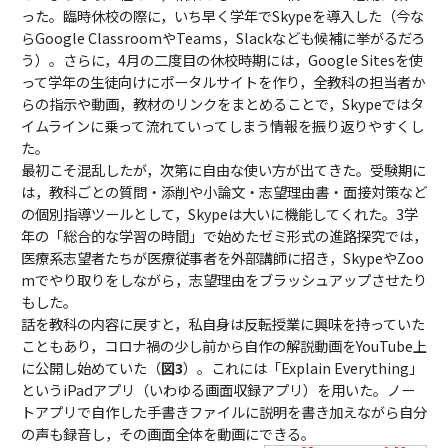
った。臨時休校の際に，いち早く学年でSkypeを導入した（今な
らGoogle ClassroomやTeams，Slackなども候補に挙がるだろ
う）。さらに，4月の二度目の休校時期には，Google Sitesを使
って学年の生徒向けにポータルサイトを作り，全教科の担当者か
らの指示や動画，教材のリンクをまとめることで，Skypeではタ
イムラインに乗って流れていってしまう情報を振り返りやすくし
た。
最初こそ混乱したが，次第に自由な使い方が出てきた。受験期に
は，教科ごとの質問・添削や小論文・志望理由書・面接対策など
の個別指導ツールとして，Skypeは大いに機能してくれた。3学
年の「総合的な学習の時間」で始めたゼミ形式の進路探究では，
医療系志望者たちが医療従事者を外部講師に招き，SkypeやZoo
mでやり取りをしながら，志望理由をブラッシュアップさせたり
もした。
話を教科の内容に戻すと，私自身は反転授業に興味を持っていた
こともあり，コロナ禍の少し前から自作の解説動画をYouTube上
に公開し始めていた（
図3
）。これには「Explain Everything」
というiPadアプリ（いわゆる画面収録アプリ）を用いた。ノー
トアプリで自作した手書きファイルに説明を書き加えながら自分
の声も録音し，その画面全体を動画にできる。