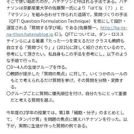
そこで使い始めたのが，ハテナソンと呼ばれる手法である。ハテ
ナソンは京都産業大学の佐藤賢一氏により「はてな（？）」と
「マラソン」を組み合わせて作られた造語で，質問づくりの手法
（QFT: Question Formulation Technique）を核にして設計・
運営される「質問する学び場」である(佐藤賢一，
http://ha-te-
na-thon.hatenablog.jp
)。QFTについては，ダン・ロスス
テインらによる著書『たった一つを変えるだけ クラスも教師も
自立する「質問づくり」』(2015)に詳しく紹介されているので，
参考にして頂きたい。私自身もこの手法を参考にし，以下のよう
な手順で行った。
〇3～4人の生徒グループを作る。
〇教師が提示した「質問の焦点」に対して，いくつかのルールの
もとで考えられるだけ質問を挙げ，その質問を分類・変換す
る。
〇グループごとに質問に優先順位を付け，自分たちにとって重要
だと考える質問を選ぶ。
今年度の2学年の授業では，第1章「細胞・分子」のまとめとし
て，「タンパク質」を問題の焦点に据えハテナソンを行った。以
下が，実際に生徒が作った質問の例である。