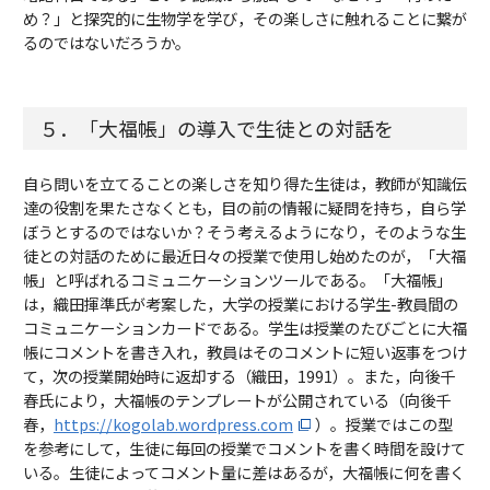
め？」と探究的に生物学を学び，その楽しさに触れることに繋が
るのではないだろうか。
５．「大福帳」の導入で生徒との対話を
自ら問いを立てることの楽しさを知り得た生徒は，教師が知識伝
達の役割を果たさなくとも，目の前の情報に疑問を持ち，自ら学
ぼうとするのではないか？そう考えるようになり，そのような生
徒との対話のために最近日々の授業で使用し始めたのが，「大福
帳」と呼ばれるコミュニケーションツールである。「大福帳」
は，織田揮準氏が考案した，大学の授業における学生-教員間の
コミュニケーションカードである。学生は授業のたびごとに大福
帳にコメントを書き入れ，教員はそのコメントに短い返事をつけ
て，次の授業開始時に返却する（織田，1991）。また，向後千
春氏により，大福帳のテンプレートが公開されている（向後千
春，
https://kogolab.wordpress.com
）。授業ではこの型
を参考にして，生徒に毎回の授業でコメントを書く時間を設けて
いる。生徒によってコメント量に差はあるが，大福帳に何を書く