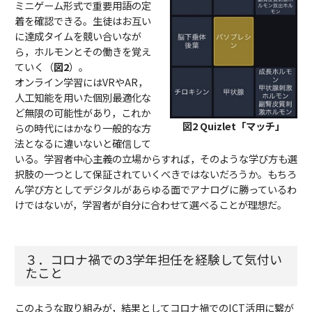
ミニゲーム形式で重要用語の定
着を確認できる。生徒はお互い
に達成タイムを競い合いなが
ら，ホルモンとその働きを覚え
ていく（
図2
）。
オンライン学習にはVRやAR，
人工知能を用いた個別最適化な
ど無限の可能性があり，これか
図2 Quizlet「マッチ」
らの時代にはかなり一般的な方
法となるに違いないと確信して
いる。学習者中心主義の立場からすれば，そのような学び方も選
択肢の一つとして保証されていくべきではないだろうか。もちろ
ん学び方としてデジタルがあらゆる面でアナログに勝っているわ
けではないが，学習者が自分に合わせて選べることが理想だ。
３．コロナ禍での3学年担任を経験して気付い
たこと
このような取り組みが，結果としてコロナ禍でのICT活用に繋が