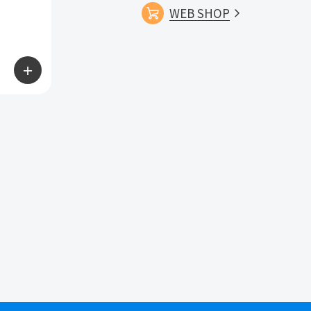
WEB SHOP
＋