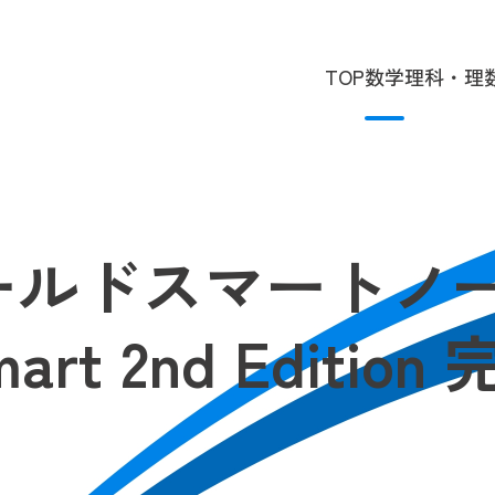
TOP
数学
理科・理
ールドスマートノ
mart 2nd Editio