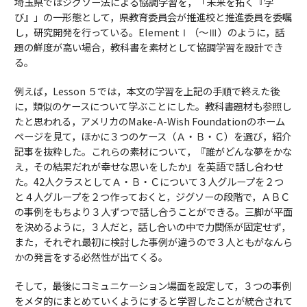
埼玉県ではジグソー法による協調学習を，「未来を拓く『学
び』」の一形態として，県教育委員会が推進校と推進委員を委嘱
し，研究開発を行っている。ElementⅠ（～Ⅲ）のように，話
題の鮮度が高い場合，教科書を素材として協調学習を設計でき
る。
例えば，Lesson ５では，本文の学習を上記の手順で終えた後
に，類似のケースについて学ぶことにした。教科書題材も参照し
たと思われる，アメリカのMake-A-Wish Foundationのホーム
ページを見て，ほかに３つのケース（Ａ・Ｂ・Ｃ）を選び，紹介
記事を抜粋した。これらの素材について，『誰がどんな夢をかな
え，その結果だれが幸せな思いをしたか』を英語で話し合わせ
た。42人クラスとしてＡ・Ｂ・Ｃについて３人グループを２つ
と４人グループを２つ作っておくと，ジグソーの段階で，ＡＢＣ
の事例をもちより３人ずつで話し合うことができる。三脚が平面
を決めるように，３人だと，話し合いの中で力関係が固定せず，
また，それぞれ最初に検討した事例が違うので３人ともがなんら
かの発言をする必然性が出てくる。
そして，最後にコミュニケーション場面を設定して，３つの事例
をメタ的にまとめていくようにすると学習したことが統合されて