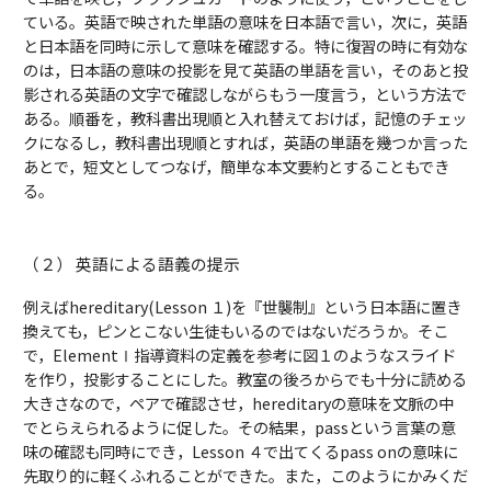
ている。英語で映された単語の意味を日本語で言い，次に，英語
と日本語を同時に示して意味を確認する。特に復習の時に有効な
のは，日本語の意味の投影を見て英語の単語を言い，そのあと投
影される英語の文字で確認しながらもう一度言う，という方法で
ある。順番を，教科書出現順と入れ替えておけば，記憶のチェッ
クになるし，教科書出現順とすれば，英語の単語を幾つか言った
あとで，短文としてつなげ，簡単な本文要約とすることもでき
る。
（２） 英語による語義の提示
例えばhereditary(Lesson １)を『世襲制』という日本語に置き
換えても，ピンとこない生徒もいるのではないだろうか。そこ
で，ElementⅠ指導資料の定義を参考に図１のようなスライド
を作り，投影することにした。教室の後ろからでも十分に読める
大きさなので，ペアで確認させ，hereditaryの意味を文脈の中
でとらえられるように促した。その結果，passという言葉の意
味の確認も同時にでき，Lesson ４で出てくるpass onの意味に
先取り的に軽くふれることができた。また，このようにかみくだ