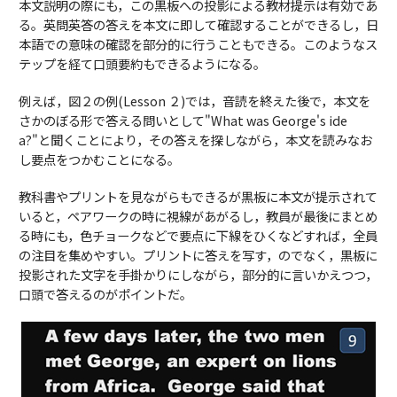
本文説明の際にも，この黒板への投影による教材提示は有効であ
る。英問英答の答えを本文に即して確認することができるし，日
本語での意味の確認を部分的に行うこともできる。このようなス
テップを経て口頭要約もできるようになる。
例えば，図２の例(Lesson ２)では，音読を終えた後で，本文を
さかのぼる形で答える問いとして"What was George's ide
a?"と聞くことにより，その答えを探しながら，本文を読みなお
し要点をつかむことになる。
教科書やプリントを見ながらもできるが黒板に本文が提示されて
いると，ペアワークの時に視線があがるし，教員が最後にまとめ
る時にも，色チョークなどで要点に下線をひくなどすれば，全員
の注目を集めやすい。プリントに答えを写す，のでなく，黒板に
投影された文字を手掛かりにしながら，部分的に言いかえつつ，
口頭で答えるのがポイントだ。