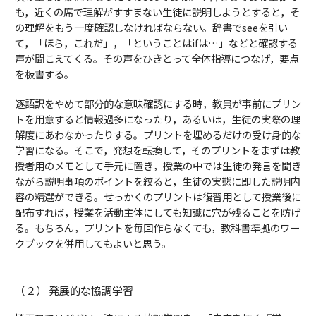
も，近くの席で理解がすすまない生徒に説明しようとすると，そ
の理解をもう一度確認しなければならない。辞書でseeを引い
て，「ほら，これだ」，「ということはifは…」などと確認する
声が聞こえてくる。その声をひきとって全体指導につなげ，要点
を板書する。
逐語訳をやめて部分的な意味確認にする時，教員が事前にプリン
トを用意すると情報過多になったり，あるいは，生徒の実際の理
解度にあわなかったりする。プリントを埋めるだけの受け身的な
学習になる。そこで，発想を転換して，そのプリントをまずは教
授者用のメモとして手元に置き，授業の中では生徒の発言を聞き
ながら説明事項のポイントを絞ると，生徒の実態に即した説明内
容の精選ができる。せっかくのプリントは復習用として授業後に
配布すれば，授業を活動主体にしても知識に穴が残ることを防げ
る。もちろん，プリントを毎回作らなくても，教科書準拠のワー
クブックを併用してもよいと思う。
（２） 発展的な協調学習