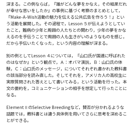
深まる。この例ならば，『誰がどんな夢をかなえ，その結果だれ
が幸せな思いをしたか』の事例に基づく考察のまとめとして，
『Make-A-Wish活動の魅力を伝える公共広告を作ろう！』とい
う活動を展開した。その過程で，Lesson ５が伝えようとしてい
たこと，難病の少年と周囲の人たちとの関わり，少年の夢をかな
えるのを手伝うことで周囲の人も生きがいのようなものを感じ，
だから手伝いたくなった，という内容の理解が深まる。
別の例としてLesson ４については，『山口氏が国連に呼ばれた
のはなぜか』という観点で，Ａ：オバマ演説，Ｂ：山口氏の体
験，Ｃ：山口氏のメッセージ，についてそれぞれ書かれた教科書
の該当部分を読み直した。そしてそれを，アメリカ人の高校生に
実際質問された答えとして書いてみる，という活動を行った。本
文の要約を，コミュニケーションの相手を想定して行ったことに
なる。
ElementⅡのSelective Breedingなど，賛否が分かれるような
話題では，教科書とは違う具体例を用いてさらに思考を深めるこ
とができる。