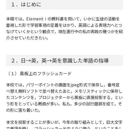
１．はじめに
本稿では，ElementⅠの教科書を用いて，いかに生徒の活動を
重視した形で学習事項の定着をはかり，英語による表現力へとつ
なげていくかという観点で，現在進行中の私の実践の幾つかを紹
介させていただきたい。
２．日→英，英→英を意識した単語の指導
（１） 黒板上のフラッシュカード
本校では，パワーポイントの画面をjpeg形式で保存し，番号並
べ替え無料ソフトで並べ替えたあと，メモリスティックに保存し
たコンテンツを，プロジェクターから黒板に直接投影する，とい
う形をとっている教員が多い。私も，多少の試行錯誤を経て，そ
の形に落ち着いた。
本文を投影することが多いが，今年の取り組みとして，巨大文字
で単語を映し，フラッシュカードのように使う，ということをし