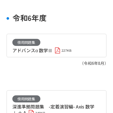
令和6年度
傍用問題集
アドバンスα 数学Ⅲ
227KB
（令和6年8月）
傍用問題集
深進準拠問題集 -定着演習編- Axis 数学
Ⅰ ＋ A
349KB