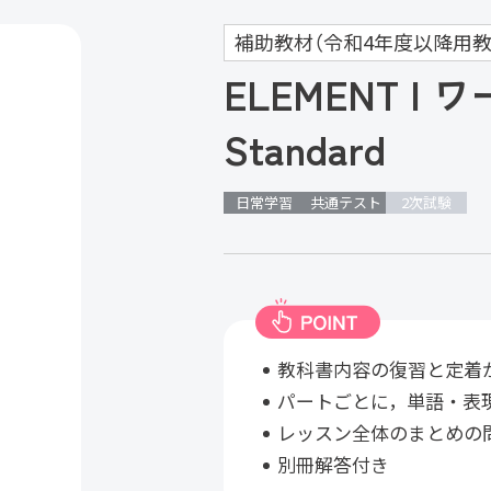
補助教材（令和4年度以降用教
ELEMENT I
Standard
日常学習
共通テスト
2次試験
教科書内容の復習と定着
パートごとに，単語・表
レッスン全体のまとめの
別冊解答付き