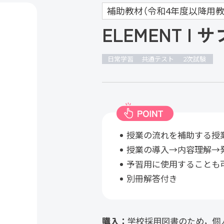
補助教材（令和4年度以降用教
ELEMENT I
日常学習
共通テスト
2次試験
授業の流れを補助する授
授業の導入→内容理解→
予習用に使用することも
別冊解答付き
購入：
学校採用図書のため，個