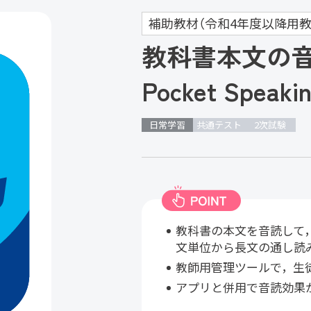
補助教材（令和4年度以降用教
教科書本文の
Pocket Speaki
日常学習
共通テスト
2次試験
教科書の本文を音読して，
文単位から長文の通し読
教師用管理ツールで，生
アプリと併用で音読効果