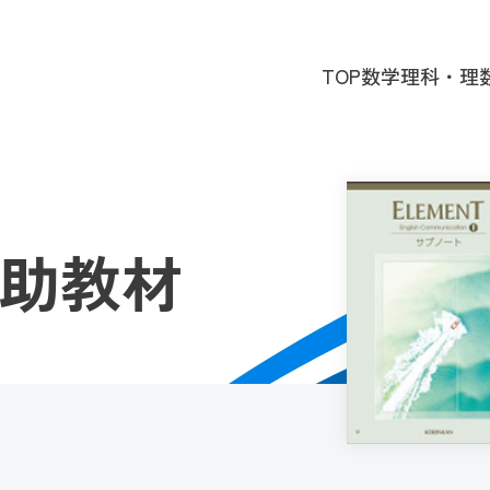
TOP
数学
理科・理
補助教材