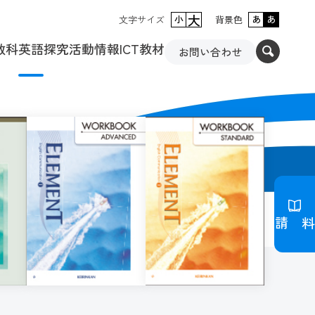
大
文字サイズ
小
背景色
あ
あ
数科
英語
探究活動
情報
ICT教材
お問い合わせ
資料請求