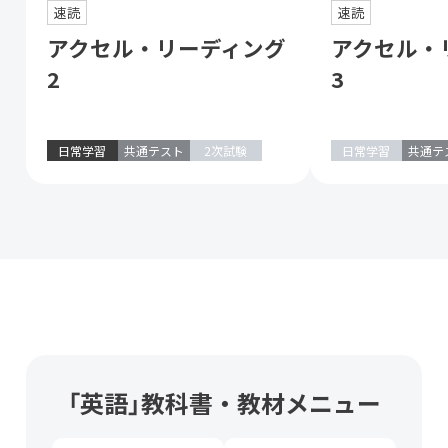
速読
速読
アクセル・リーディング
アクセル・
2
3
日常学習
共通テスト
2次試験
日常学習
共通テ
「英語」教科書・教材メニュー