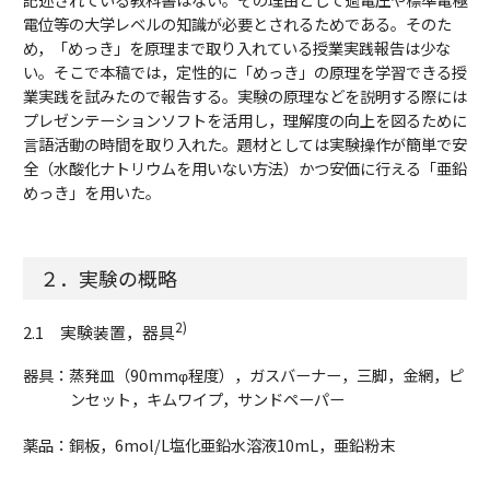
電位等の大学レベルの知識が必要とされるためである。そのた
め，「めっき」を原理まで取り入れている授業実践報告は少な
い。そこで本稿では，定性的に「めっき」の原理を学習できる授
業実践を試みたので報告する。実験の原理などを説明する際には
プレゼンテーションソフトを活用し，理解度の向上を図るために
言語活動の時間を取り入れた。題材としては実験操作が簡単で安
全（水酸化ナトリウムを用いない方法）かつ安価に行える「亜鉛
めっき」を用いた。
２．実験の概略
2)
2.1 実験装置，器具
器具：蒸発皿（90mmφ程度），ガスバーナー，三脚，金網，ピ
ンセット，キムワイプ，サンドペーパー
薬品：銅板，6mol/L塩化亜鉛水溶液10mL，亜鉛粉末