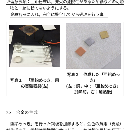
※留意事項：亜鉛粉末は，発火の危険性があるため紙などの可燃
物と一緒に捨てないようにする。
金属容器に入れ，完全に酸化してから処理を行う事。
写真２ 作成した「亜鉛めっ
写真１ 「亜鉛めっき」用
き」
の実験器具(左)
(左：銅，中：「亜鉛めっき」
加熱前，右：加熱後)
2.3 合金の生成
「亜鉛めっき」を行った銅板を加熱すると，金色の黄銅（真鍮）
が生成する。黄銅は置換型合金である。これは銅と亜鉛の原子半