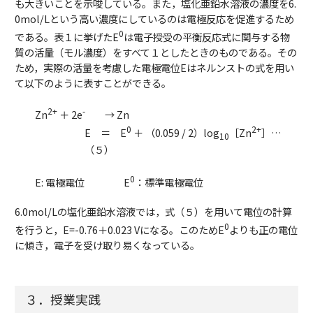
も大きいことを示唆している。また，塩化亜鉛水溶液の濃度を6.
0mol/Lという高い濃度にしているのは電極反応を促進するため
0
である。表１に挙げたE
は電子授受の平衡反応式に関与する物
質の活量（モル濃度）をすべて１としたときのものである。その
ため，実際の活量を考慮した電極電位Eはネルンストの式を用い
て以下のように表すことができる。
2+
-
Zn
＋ 2e
→ Zn
0
2+
E ＝ E
＋ （0.059 / 2）log
［Zn
］…
10
（５）
0
E: 電極電位 E
：標準電極電位
6.0mol/Lの塩化亜鉛水溶液では，式（５）を用いて電位の計算
0
を行うと，E=-0.76＋0.023 Vになる。このためE
よりも正の電位
に傾き，電子を受け取り易くなっている。
３．授業実践