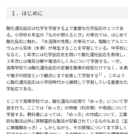
１．はじめに
酸化還元反応は化学を学習する上で重要な化学反応の１つであ
る。小学校６年生の『ものが燃えるとき』の単元では，はじめて
酸化反応に触れ，『水溶液の性質』の単元では，塩酸とアルミニ
ウムから気体（水素）が発生することを学習している。中学校に
なると，１年次には化学反応式を用いて酸化還元反応を表現し，
３年次には電気分解や電池のしくみについて学習する。一方，
高等学校では酸化還元反応の定義を酸素の授受だけでなく，水素
1）
や電子の授受という観点にまで拡張して学習する
。このよう
に酸化還元反応は小学校時代から継続して学習している重要な化
学反応である。
ところで高等学校では，酸化還元の応用で「めっき」について学
習を行う。ここでは「めっき」の特徴（利点等）や用途について
学習する。教科書によっては，「めっき」の作成について，工業
的な製法以外に実験室的な製法が記載されているものもある（主
に無電解めっき）。しかしながら，その原理についてまで詳しく
記述されている教科書はない。その理由として過電圧や標準電極