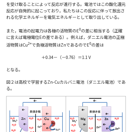
を受け取ることによって反応が進行する。電池ではこの酸化還元
反応が自発的に起こっており，私たちはこの反応に伴って放出さ
れる化学エネルギーを電気エネルギーとして取り出している。
0
また，電池の起電力は各極の活物質のE
の差に相当する（正確
に言えば電極電位Eの差である）。例えば，ダニエル電池の正極
2+
0
活物質はCu
で負極活物質はZnであるのでE
の差は
＋0.34－（－0.76）＝1.1 V
となる。
図２は高校で学習するZn-Cuカルバニ電池（ダニエル電池）であ
る。