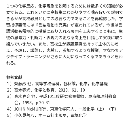
１つの化学反応，化学現象を説明するためには数多くの知識が必
要である。これをいかに高校生にわかりやすく噛み砕いて説明で
きるかが高校教員としての必要な力であることを再確認した。学
習指導要領には『言語活動の充実』が謳われているが，今後は言
語活動も積極的に授業に取り入れる展開を工夫するとともに，生
徒の思考力・判断力・表現力の更なる向上を目指して実践に取り
組んでいきたい。また，高校生が課題意識を持って主体的に考
え，予想し，議論し，実験し，参加するような授業，すなわちア
クテイブ・ラーニングがさらに大切になってくるであろうと思わ
れる。
参考文献
１）斉藤烈 他，高等学校理科，啓林館，化学，化学基礎
２）高木春光，化学と教育，2013，61，10
３）高木春充 他，平成10年度研究発表収録，東京都理科教育
会，1998，p.30-31
４）JOHN McMURRY，東京化学同人，一般化学（上）（下）
５）小久見善八，オーム社出版局，電気化学