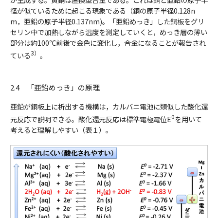
径が似ているために起こる現象である（銅の原子半径0.128n
m，亜鉛の原子半径0.137nm)。「亜鉛めっき」した銅板をグリ
セリン中で加熱しながら温度を測定していくと，めっき層の薄い
部分は約100℃前後で金色に変化し，合金になることが報告され
3）
ている
。
2.4 「亜鉛めっき」の原理
亜鉛が銅板上に析出する機構は，カルバニ電池に類似した酸化還
0
元反応で説明できる。酸化還元反応は標準電極電位E
を用いて
考えると理解しやすい（表１）。