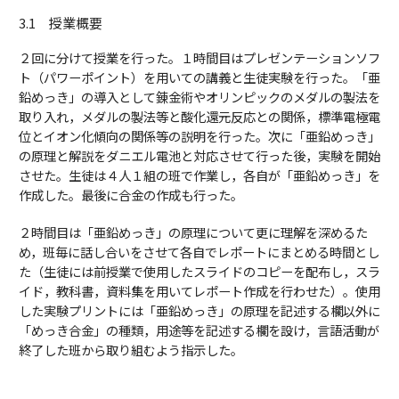
3.1 授業概要
２回に分けて授業を行った。１時間目はプレゼンテーションソフ
ト（パワーポイント）を用いての講義と生徒実験を行った。「亜
鉛めっき」の導入として錬金術やオリンピックのメダルの製法を
取り入れ，メダルの製法等と酸化還元反応との関係，標準電極電
位とイオン化傾向の関係等の説明を行った。次に「亜鉛めっき」
の原理と解説をダニエル電池と対応させて行った後，実験を開始
させた。生徒は４人１組の班で作業し，各自が「亜鉛めっき」を
作成した。最後に合金の作成も行った。
２時間目は「亜鉛めっき」の原理について更に理解を深めるた
め，班毎に話し合いをさせて各自でレポートにまとめる時間とし
た（生徒には前授業で使用したスライドのコピーを配布し，スラ
イド，教科書，資料集を用いてレポート作成を行わせた）。使用
した実験プリントには「亜鉛めっき」の原理を記述する欄以外に
「めっき合金」の種類，用途等を記述する欄を設け，言語活動が
終了した班から取り組むよう指示した。