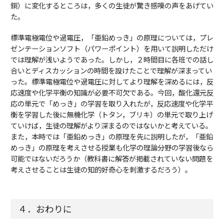
銅）に変化するところは，多くの生徒が驚き感嘆の声をあげてい
た。
標準電極電位や過電圧，「亜鉛めっき」の原理については，プレ
ゼンテーションソフト（パワーポイント）を用いて説明しただけ
では理解が浅いようであった。しかし，２時間目に各班での話し
合いとディスカッションの時間を設けたことで理解が深まってい
った。標準電極電位や過電圧に対してより理解を深めるには，反
応速度や化学平衡の知識が必要不可欠である。今回，酸化還元反
応の単元で「めっき」の学習を取り入れたが，反応速度や化学平
衡を学習した後に無機化学（トタン，ブリキ）の単元で取り上げ
ていけば，生徒の理解がより深まるのではないかと考えている。
また，本時では「亜鉛めっき」の原理を先に説明したが，「亜鉛
めっき」の原理を考えさせる授業も化学の理論分野の学習後なら
可能ではないだろうか（教科書に解答が掲載されていない問題を
考えさせることは生徒の知的好奇心を刺激するだろう）。
４．おわりに