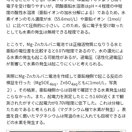
電子を受け取りやすいが，硫酸亜鉛水溶液はpH =４程度の中程
度の酸性水溶液（亜鉛イオンの加水分解による）であるため，水
素イオンのモル濃度が水（55.6mol/L）や亜鉛イオン（1mol/
L）に比べて圧倒的に小さい。このため，仮に電子を受け取った
としても水素の発生は無視できる程度である。
ところで，Mg-Znカルバニ電池では正極活物質になりうる水と
亜鉛の電位差を比較すると0.07V程度であるので，水の還元によ
る水素の発生も起こる可能性があるが，過電圧（活性化過電圧）
が影響して水素の発生は起こりにくいと考えられる。
実際にMg-Znカルバニ電池を作成して亜鉛極側で起こる反応の
検証を行った（MgSOE
，ZnSO
ともに1mol/L，写真
4aq
4aq
２）。その結果，亜鉛極側からは目視で確認できる水素発生は起
こらなかった。また，起電力を測定したところ1.60V近くまで観
測されたがすぐに起電力が0.70V程度に低下した。これは分極し
たためであると考えられる（マグネシウム極で水素が発生）。表
面を良く磨いたマグネシウムは常温の水に入れても目視できるほ
どの水素を発生する。