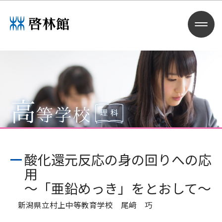
酸化還元反応の身の回りへの応
用
～「亜鉛めっき」をとおして～
新潟県立村上中等教育学校 尾﨑 巧