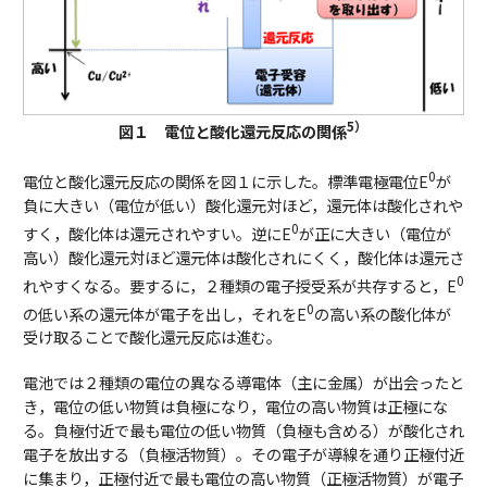
5）
図１ 電位と酸化還元反応の関係
0
電位と酸化還元反応の関係を図１に示した。標準電極電位E
が
負に大きい（電位が低い）酸化還元対ほど，還元体は酸化されや
0
すく，酸化体は還元されやすい。逆にE
が正に大きい（電位が
高い）酸化還元対ほど還元体は酸化されにくく，酸化体は還元さ
0
れやすくなる。要するに，２種類の電子授受系が共存すると，E
0
の低い系の還元体が電子を出し，それをE
の高い系の酸化体が
受け取ることで酸化還元反応は進む。
電池では２種類の電位の異なる導電体（主に金属）が出会ったと
き，電位の低い物質は負極になり，電位の高い物質は正極にな
る。負極付近で最も電位の低い物質（負極も含める）が酸化され
電子を放出する（負極活物質）。その電子が導線を通り正極付近
に集まり，正極付近で最も電位の高い物質（正極活物質）が電子