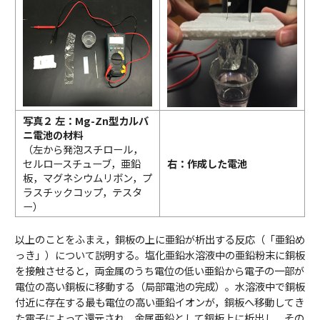
写真２ 左：Mg-Zn型カルバ
ニ電池の材料
（左から発泡スチロール，
セルロースチューブ，亜鉛
右：作成した電池
板，マグネシウムリボン，プ
ラスチックコップ，テスタ
ー）
以上のことをふまえ，銅板の上に亜鉛が析出する反応（「亜鉛め
っき」）について説明する。塩化亜鉛水溶液中の亜鉛粉末に銅板
を接触させると，両金属のうち電位の低い亜鉛から電子の一部が
電位の高い銅板に移動する（局部電池の完成）。水溶液中で銅板
付近に存在する最も電位の高い亜鉛イオンが，銅板へ移動してき
た電子によって還元され，金属亜鉛として銅板上に析出し，その