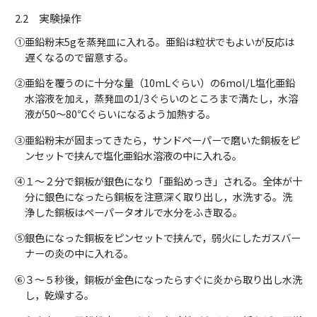
2.2 実験操作
①亜鉛粉末5gを蒸発皿に入れる。亜鉛は粒状でもよいが反応は
遅くなるので留意する。
②亜鉛を覆うのに十分な量（10mLぐらい）の6mol/L塩化亜鉛
水溶液を加え，蒸発皿の1/3ぐらいのところまで満たし，水溶
液が50～80℃ぐらいになるよう加熱する。
③亜鉛粉末が固まってきたら，サンドペーパーで磨いた銅板をピ
ンセットで挟んで塩化亜鉛水溶液の中に入れる。
④１～２分で銅板が銀色になり「亜鉛めっき」される。全体が十
分に銀色になったら銅板を注意深く取り出し，水洗する。洗
浄した銅板はペーパータオルで水分をふき取る。
⑤銀色になった銅板をピンセットで挟んで，弱火にしたガスバー
ナーの炎の中に入れる。
⑥３～５秒後，銅板が金色になったらすぐに炎から取り出し水洗
し，乾燥する。