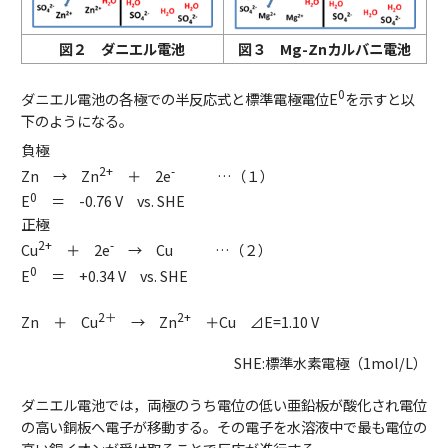
図２ ダニエル電池
図３ Mg-Znカルバニ電池
0
ダニエル電池の各極での半反応式と標準電極電位E
を示すと以
下のようになる。
負極
2+
-
Zn → Zn
＋ 2e
…（１）
0
E
＝ -0.76 V vs. SHE
正極
2+
-
Cu
＋ 2e
→ Cu …（２）
0
E
＝ +0.34 V vs. SHE
2＋
2+
Zn ＋ Cu
→ Zn
＋Cu ⊿E=1.10 V
SHE:標準水素電極（1mol/L）
ダニエル電池では，両極のうち電位の低い亜鉛板が酸化され電位
の高い銅板へ電子が移動する。その電子を水溶液中で最も電位の