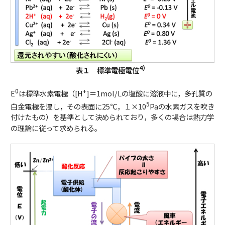
4）
表１ 標準電極電位
0
+
E
は標準水素電極（[H
]＝1mol/Lの塩酸に溶液中に，多孔質の
5
白金電極を浸し，その表面に25℃，１×10
Paの水素ガスを吹き
付けたもの）を基準として決められており，多くの場合は熱力学
の理論に従って求められる。