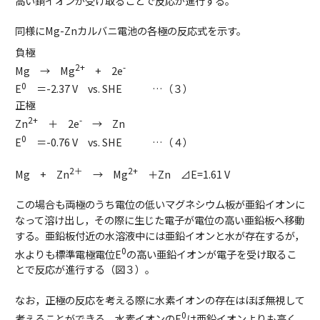
高い銅イオンが受け取ることで反応が進行する。
同様にMg-Znカルバニ電池の各極の反応式を示す。
負極
2+
-
Mg → Mg
+ 2e
0
E
＝-2.37 V vs. SHE …（３）
正極
2+
-
Zn
＋ 2e
→ Zn
0
E
＝-0.76 V vs. SHE …（４）
2＋
2+
Mg + Zn
→ Mg
＋Zn ⊿E=1.61 V
この場合も両極のうち電位の低いマグネシウム板が亜鉛イオンに
なって溶け出し，その際に生じた電子が電位の高い亜鉛板へ移動
する。亜鉛板付近の水溶液中には亜鉛イオンと水が存在するが，
0
水よりも標準電極電位E
の高い亜鉛イオンが電子を受け取るこ
とで反応が進行する（図３）。
なお，正極の反応を考える際に水素イオンの存在はほぼ無視して
0
考えることができる。水素イオンのE
は亜鉛イオンよりも高く