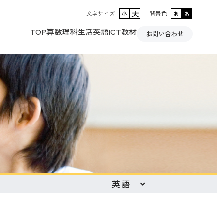
大
文字サイズ
背景色
小
あ
あ
TOP
算数
理科
生活
英語
ICT教材
お問い合わせ
英語