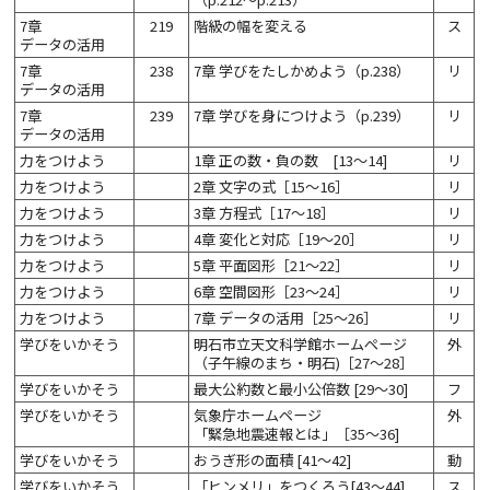
7章
219
階級の幅を変える
ス
データの活用
7章
238
7章 学びをたしかめよう（p.238）
リ
データの活用
7章
239
7章 学びを身につけよう（p.239）
リ
データの活用
力をつけよう
1章 正の数・負の数 [13～14]
リ
力をつけよう
2章 文字の式［15～16］
リ
力をつけよう
3章 方程式［17～18］
リ
力をつけよう
4章 変化と対応［19～20］
リ
力をつけよう
5章 平面図形［21～22］
リ
力をつけよう
6章 空間図形［23～24］
リ
力をつけよう
7章 データの活用［25～26］
リ
学びをいかそう
明石市立天文科学館ホームページ
外
（子午線のまち・明石)
［27～28］
学びをいかそう
最大公約数と最小公倍数 [29～30]
フ
学びをいかそう
気象庁ホームページ
外
「緊急地震速報とは」［35～36]
学びをいかそう
おうぎ形の面積 [41～42]
動
学びをいかそう
「ヒンメリ」をつくろう[43～44]
ス