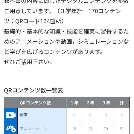
教科書の内容に即したデジタルコンテンツを多数
ご用意しています。（３学年計 170コンテン
ツ：QRコード164箇所）
基礎的・基本的な知識・技能を確実に習得するた
めのアニメーションや動画，シミュレーションな
ど学びを広げるコンテンツがあります。
ぜひご活用下さい。
QRコンテンツ数一覧表
QRコンテンツ数
１年
２年
３年
計
動画
6
0
0
6
アニメーション
19
13
19
51