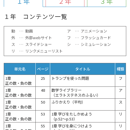
１年
２年
３年
１年 コンテンツ一覧
動
…
動画
ア
…
アニメーション
外
…
外部webサイト
フ
…
フラッシュカード
ス
…
スライドショー
シ
…
シミュレーション
リ
…
リンクメニューリスト
単元名
ページ
タイトル
種類
1章
25
トランプを使った問題
フ
正の数・負の数
1章
48
数学ライブラリー
ア
正の数・負の数
（エラトステネスのふるい）
1章
50
ふりかえり（平均）
ス
正の数・負の数
1章
53
1章 学びをたしかめよう
リ
正の数・負の数
（p.52～p.53）
1章
55
1章 学びを身につけよう
リ