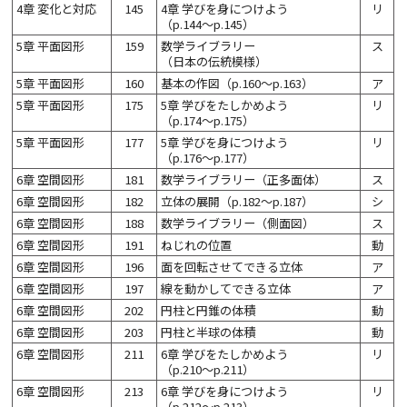
4章 変化と対応
145
4章 学びを身につけよう
リ
（p.144～p.145）
5章 平面図形
159
数学ライブラリー
ス
（日本の伝統模様）
5章 平面図形
160
基本の作図（p.160～p.163）
ア
5章 平面図形
175
5章 学びをたしかめよう
リ
（p.174～p.175）
5章 平面図形
177
5章 学びを身につけよう
リ
（p.176～p.177）
6章 空間図形
181
数学ライブラリー（正多面体）
ス
6章 空間図形
182
立体の展開（p.182～p.187）
シ
6章 空間図形
188
数学ライブラリー（側面図）
ス
6章 空間図形
191
ねじれの位置
動
6章 空間図形
196
面を回転させてできる立体
ア
6章 空間図形
197
線を動かしてできる立体
ア
6章 空間図形
202
円柱と円錐の体積
動
6章 空間図形
203
円柱と半球の体積
動
6章 空間図形
211
6章 学びをたしかめよう
リ
（p.210～p.211）
6章 空間図形
213
6章 学びを身につけよう
リ
（p.212～p.213）