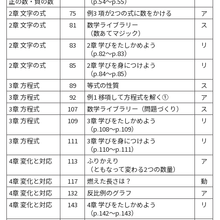
正の数・負の数
（p.54～p.55）
2章 文字の式
75
例3 項が2つの式に数をかける
ア
2章 文字の式
81
数学ライブラリー
ス
（数あてマジック）
2章 文字の式
83
2章 学びをたしかめよう
リ
（p.82～p.83）
2章 文字の式
85
2章 学びを身につけよう
リ
（p.84～p.85）
3章 方程式
89
等式の性質
ス
3章 方程式
92
例1 移項して方程式を解く①
ア
3章 方程式
107
数学ライブラリー（問題づくり）
ス
3章 方程式
109
3章 学びをたしかめよう
リ
（p.108～p.109）
3章 方程式
111
3章 学びを身につけよう
リ
（p.110～p.111）
4章 変化と対応
113
ふりかえり
ア
（ともなって変わる2つの数量）
4章 変化と対応
117
燃えた長さは？
動
4章 変化と対応
132
反比例のグラフ
ア
4章 変化と対応
143
4章 学びをたしかめよう
リ
（p.142～p.143）