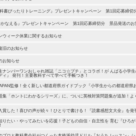
教科書ぴったりトレーニング』プレゼントキャンペーン 第1回応募締切
×かなえる』プレゼントキャンペーン 第1回応募締切分 景品発送のお
ンウィーク休業に関するお知らせ
復旧のお知らせ
のお知らせ
⽣ナンバーワンおしゃれ雑誌「ニコ☆プチ」とコラボ！が んばる⼩学
ディ』 発刊！主要教科すべて学べて⼿帳つき！
S JAPAN監修！全く新しい都道府県ガイドブック『小学生からの都道府
題集「ホントにわかるシリーズ」に、ついに英検対策問題集が追加！よく
⼊賞した！喜びの声が続々！ひとりで書ける！『読書感想⽂⼤全』を発
知りたい・やってみたいを応援！⼦どもの⾃信・⾃主性を 育む『ひろが
！
のプロと教科書会社がつくった本格派幼児ドリル『おうち レッスン』