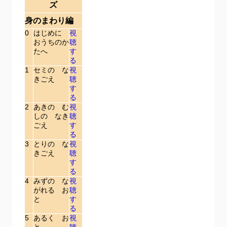
ズ
身のまわり編
0
はじめに
視
おうちのか
聴
たへ
す
る
1
セミの な
視
きごえ
聴
す
る
2
あきの む
視
しの なき
聴
ごえ
す
る
3
とりの な
視
きごえ
聴
す
る
4
みずの な
視
がれる お
聴
と
す
る
5
あるく お
視