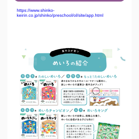
https://www.shinko-
keirin.co.jp/shinko/preschool/ol/site/app.html