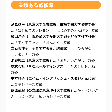
実績ある監修陣
汐⾒稔幸（東京⼤学名誉教授、⽩梅学園⼤学名誉学⻑）
…「はじめてのクレヨン」「はじめてのえんぴつ」監修
横⼭洋⼦（千葉経済⼤学短期⼤学部⼦ども学科学科⻑）
…「てってブック」「おんどく」監修
⽴⽯美津⼦（⼦育て本著者、講演家）
…「ひらがな」
「カタカナ」監修
池⾕裕⼆（東京⼤学教授）
…「まちがいさがし」監修
株式会社りそなホールディングス
…「たのしいおかね」
監修
中本幹⼦（エイム・イングリッシュ・スタジオ元代表）
…英語シリーズ監修
篠原菊紀（公⽴諏訪東京理科⼤学教授）
…かず・けいさ
ん、ちえパズル、めいろシリーズ監修