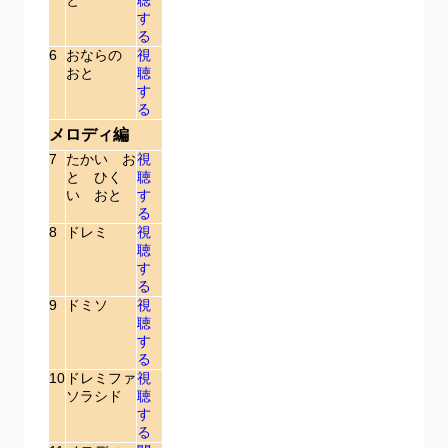
と
聴
す
る
6
おならの
視
おと
聴
す
る
メロディ編
7
たかい お
視
と ひく
聴
い おと
す
る
8
ドレミ
視
聴
す
る
9
ドミソ
視
聴
す
る
10
ドレミファ
視
ソラシド
聴
す
る