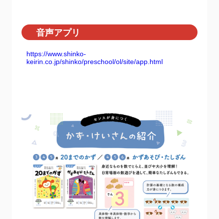
音声アプリ
https://www.shinko-
keirin.co.jp/shinko/preschool/ol/site/app.html