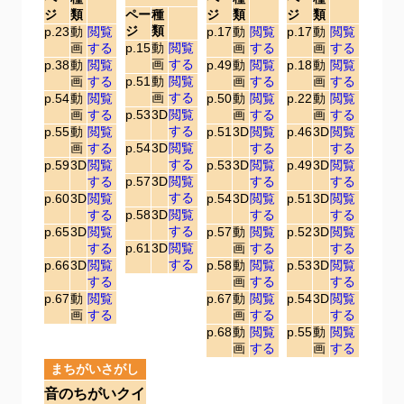
ジ
類
ペー
種
ジ
類
ジ
類
ジ
類
p.23
動
閲覧
p.17
動
閲覧
p.17
動
閲覧
画
する
p.15
動
閲覧
画
する
画
する
画
する
p.38
動
閲覧
p.49
動
閲覧
p.18
動
閲覧
画
する
p.51
動
閲覧
画
する
画
する
画
する
p.54
動
閲覧
p.50
動
閲覧
p.22
動
閲覧
画
する
p.53
3D
閲覧
画
する
画
する
する
p.55
動
閲覧
p.51
3D
閲覧
p.46
3D
閲覧
画
する
p.54
3D
閲覧
する
する
する
p.59
3D
閲覧
p.53
3D
閲覧
p.49
3D
閲覧
する
p.57
3D
閲覧
する
する
する
p.60
3D
閲覧
p.54
3D
閲覧
p.51
3D
閲覧
する
p.58
3D
閲覧
する
する
する
p.65
3D
閲覧
p.57
動
閲覧
p.52
3D
閲覧
する
p.61
3D
閲覧
画
する
する
する
p.66
3D
閲覧
p.58
動
閲覧
p.53
3D
閲覧
する
画
する
する
p.67
動
閲覧
p.67
動
閲覧
p.54
3D
閲覧
画
する
画
する
する
p.68
動
閲覧
p.55
動
閲覧
画
する
画
する
まちがいさがし
音のちがいクイ