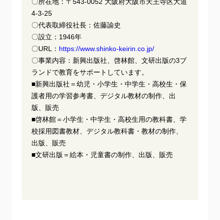
〇所在地：〒543-0052 ⼤阪府⼤阪市天王寺区⼤道
4-3-25
〇代表取締役社⻑：佐藤諭史
〇設⽴：1946年
〇URL：
https://www.shinko-keirin.co.jp/
〇事業内容：新興出版社、啓林館、⽂研出版の3ブ
ランドで教育をサポートしています。
■新興出版社＝幼児・⼩学⽣・中学⽣・⾼校⽣・保
護者⽤の学習参考書、デジタル教材の制作、出
版、販売
■啓林館＝⼩学⽣・中学⽣・⾼校⽣⽤の教科書、学
校採⽤図書教材、デジタル教科書・教材の制作、
出版、販売
■⽂研出版＝絵本・児童書の制作、出版、販売