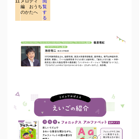
11
メロディ
閲
編 おうち
覧
のかたへ
す
る