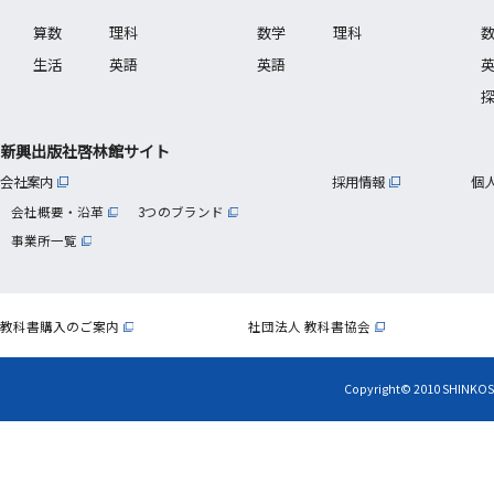
算数
理科
数学
理科
生活
英語
英語
新興出版社啓林館サイト
会社案内
採用情報
個
会社概要・沿革
3つのブランド
事業所一覧
教科書購入のご案内
社団法人 教科書協会
Copyright© 2010 SHINKOS