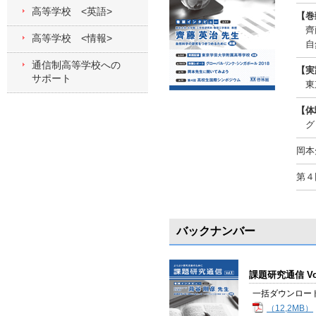
高等学校 <英語>
【巻
齊藤
高等学校 <情報>
自然
通信制高等学校への
【実
サポート
東京
【体
グロ
岡本
第４
バックナンバー
課題研究通信 Vol
一括ダウンロー
（12,2MB）