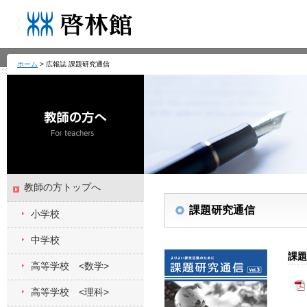
ホーム
> 広報誌 課題研究通信
教師の方トップへ
課題研究通信
小学校
中学校
課題
高等学校 <数学>
高等学校 <理科>