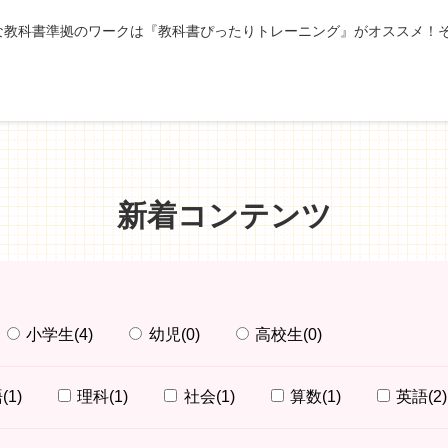
な教科書準拠のワークは『教科書ぴったりトレーニング』がオススメ！
新着コンテンツ
小学生
(4)
幼児
(0)
高校生
(0)
語
(1)
理科
(1)
社会
(1)
算数
(1)
英語
(2)