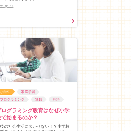
21.01.11
小学生
家庭学習
プログラミング
算数
英語
プログラミング教育はなぜ小学
校で始まるのか？
後の社会生活に欠かせない！？小学校