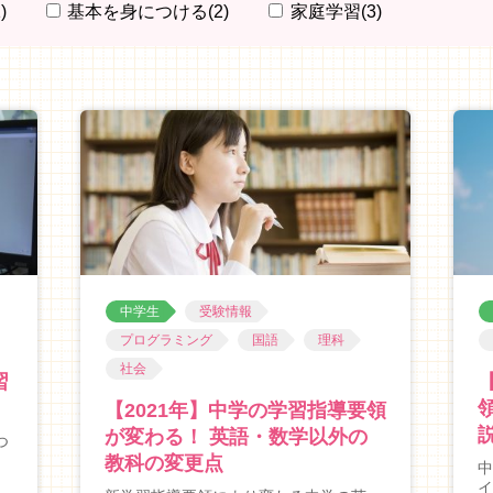
)
基本を身につける
(2)
家庭学習
(3)
中学生
受験情報
プログラミング
国語
理科
社会
習
【2021年】中学の学習指導要領
が変わる！ 英語・数学以外の
つ
教科の変更点
中
イ