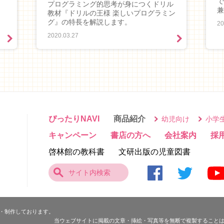
で
プログラミング的思考が身につくドリル
兼
教材『ドリルの王様 楽しいプログラミン
グ』の特長を解説します。
20
2020.03.27
ぴったりNAVI
商品紹介
幼児向け
小学
キャンペーン
書店の方へ
会社案内
採
啓林館の教科書
文研出版の児童図書
・制作しております。
当ウェブサイトに掲載の文章・挿絵・写真等を無断で複製すること