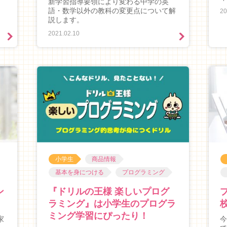
新学習指導要領により変わる中学の英
語・数学以外の教科の変更点について解
20
説します。
2021.02.10
小学生
商品情報
基本を身につける
プログラミング
ン
『ドリルの王様 楽しいプログ
ラミング』は小学生のプログラ
ミング学習にぴったり！
家
今