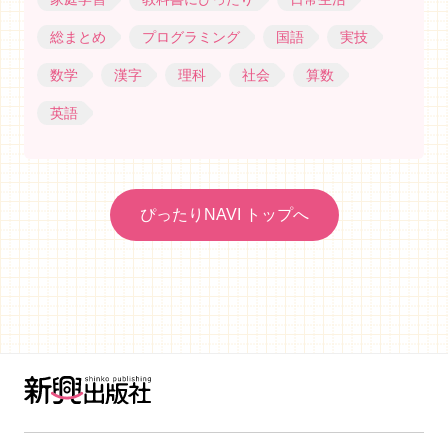
総まとめ
プログラミング
国語
実技
数学
漢字
理科
社会
算数
英語
ぴったりNAVI トップへ