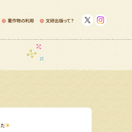
著作物の利⽤
⽂研出版って？
した