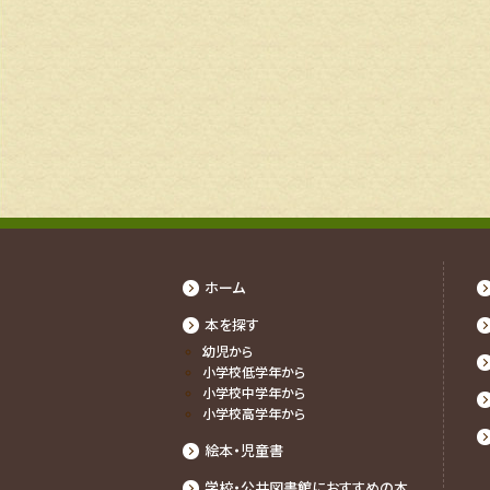
ホーム
本を探す
幼児から
⼩学校低学年から
⼩学校中学年から
⼩学校⾼学年から
絵本・児童書
学校・公共図書館におすすめの本