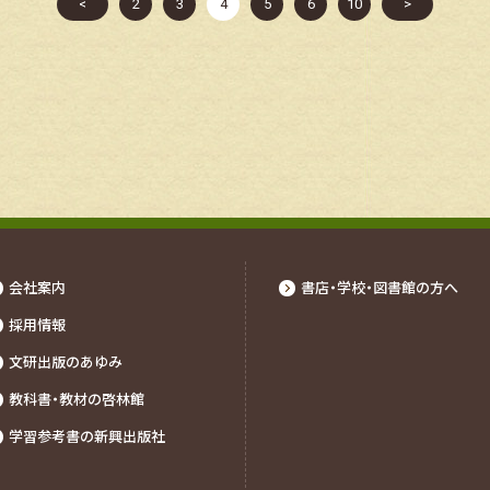
<
2
3
4
5
6
10
>
会社案内
書店・学校・図書館の⽅へ
採⽤情報
文研出版のあゆみ
教科書・教材の啓林館
学習参考書の新興出版社