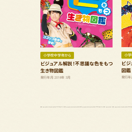
小学
小学校中学年から
ビジ
ビジュアル解説！不思議な色をもつ
図鑑
生き物図鑑
発行年月
発行年月:2018年 3月