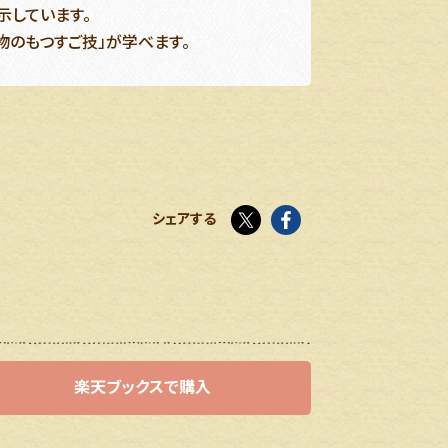
示しています。
物のもつすご技」が学べます。
twitter
facebook
シェアする
楽天ブックスで購入