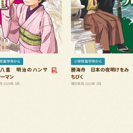
校高学年から
小学校高学年から
八重 明治のハンサ
勝海舟 日本の夜明けをみ
ウーマン
ちびく
:2025年 3月
発行年月:2025年 2月