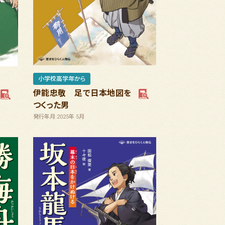
小学校高学年から
伊能忠敬 足で日本地図を
つくった男
発行年月:2025年 5月