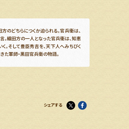
方のどちらにつくか迫られる。官兵衛は、
提言。織田方の一人となった官兵衛は、知恵
いく。そして豊臣秀吉を、天下人へみちびく
きた軍師・黒田官兵衛の物語。
X
facebook
シェアする