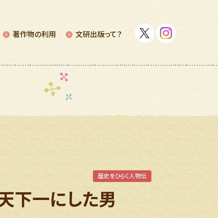
著作物の利⽤
⽂研出版って？
歴史をひらく人物伝
天下一にした男