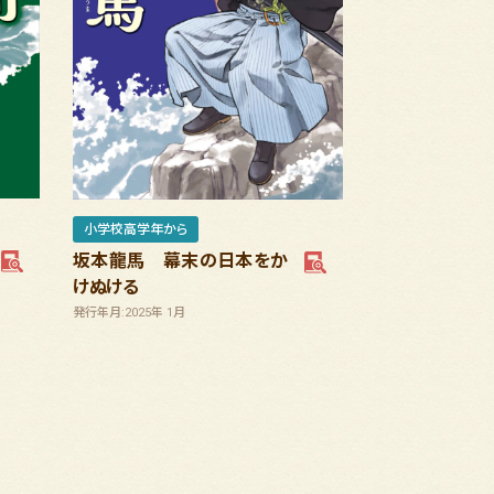
小学校高学年から
坂本龍馬 幕末の日本をか
けぬける
発行年月:2025年 1月