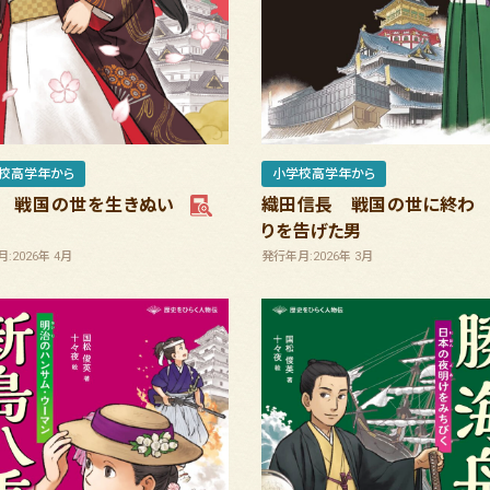
校高学年から
小学校高学年から
 戦国の世を生きぬい
織田信長 戦国の世に終わ
りを告げた男
:2026年 4月
発行年月:2026年 3月