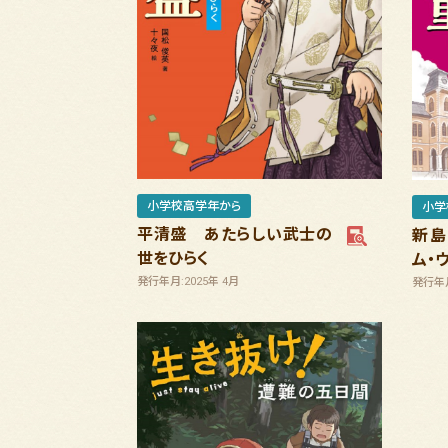
小学校高学年から
小学
平清盛 あたらしい武士の
新島
世をひらく
ム・
発行年月:2025年 4月
発行年月