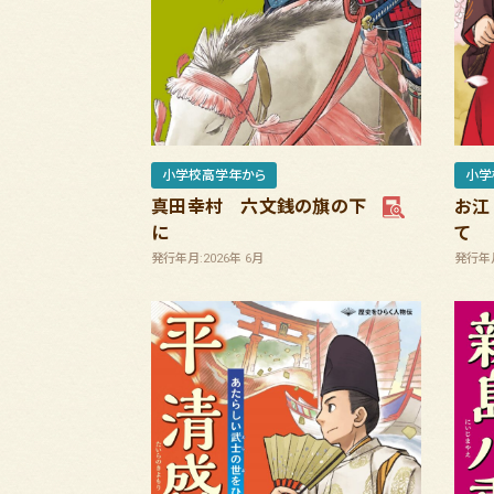
小学校高学年から
小学
真田幸村 六文銭の旗の下
お江
に
て
発行年月:2026年 6月
発行年月