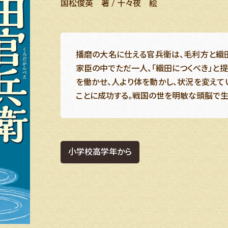
国松俊英 著 / 十々夜 絵
播磨の大名に仕える官兵衛は、毛利方と織田
家臣の中でただ一人、「織田につくべき」と
を働かせ、人より体を動かし、状況を変えて
ことに成功する。戦国の世を明敏な頭脳で生
小学校高学年から