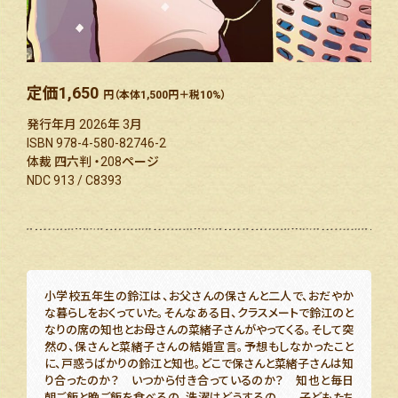
定価
1,650
円（本体1,500円＋税10%）
発行年月 2026年 3月
ISBN 978-4-580-82746-2
体裁 四六判 ・208ページ
NDC 913 / C8393
小学校五年生の鈴江は、お父さんの保さんと二人で、おだやか
な暮らしをおくっていた。そんなある日、クラスメートで鈴江のと
なりの席の知也とお母さんの菜緒子さんがやってくる。そして突
然の、保さんと菜緒子さんの結婚宣言。予想もしなかったこと
に、戸惑うばかりの鈴江と知也。どこで保さんと菜緒子さんは知
り合ったのか？ いつから付き合っているのか？ 知也と毎日
朝ご飯と晩ご飯を食べるの、洗濯はどうするの……。子どもたち