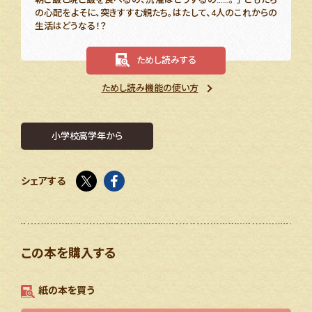
の心配をよそに、突きすすむ親たち。はたして、4人のこれからの
生活はどうなる！？
ためし読みする
ためし読み機能の使い方
小学校高学年から
X
facebook
シェアする
この本を購入する
紙の本を買う