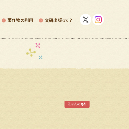
著作物の利⽤
⽂研出版って？
えほんのもり