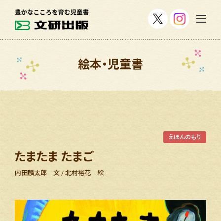
絵本・児童書
えほんのもり
たまたま たまご
内田麟太郎 文 / 北村裕花 絵