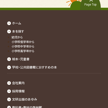
Page Top
ホーム
本を探す
幼児から
⼩学校低学年から
⼩学校中学年から
⼩学校⾼学年から
絵本・児童書
学校・公共図書館におすすめの本
会社案内
採⽤情報
文研出版のあゆみ
教科書・教材の啓林館