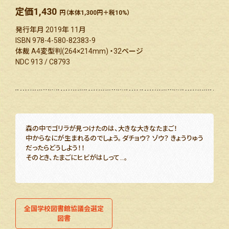
定価
1,430
円（本体1,300円＋税10%）
発行年月 2019年 11月
ISBN 978-4-580-82383-9
体裁 A4変型判(264×214mm) ・32ページ
NDC 913 / C8793
森の中でゴリラが見つけたのは、大きな大きなたまご！
中からなにが生まれるのでしょう。ダチョウ？ ゾウ？ きょうりゅう
だったらどうしよう！！
そのとき、たまごにヒビがはしって…。
全国学校図書館協議会選定
図書