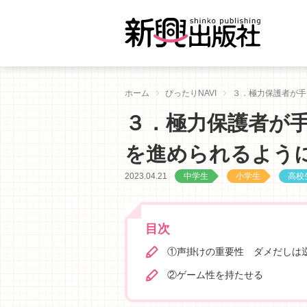
ホーム
ぴったりNAVI
３．極力保護者が手
３．極力保護者が
を進められるよう
2023.04.21
中学生
小学生
高校
目次
①声掛けの重要性 ダメだしは
②ゲーム性を持たせる