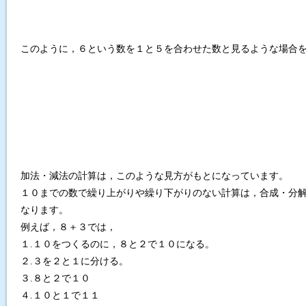
このように，６という数を１と５を合わせた数と見るような場合
加法・減法の計算は，このような見方がもとになっています。
１０までの数で繰り上がりや繰り下がりのない計算は，合成・分
なります。
例えば，８＋３では，
１.１０をつくるのに，８と２で１０になる。
２.３を２と１に分ける。
３.８と２で１０
４.１０と１で１１