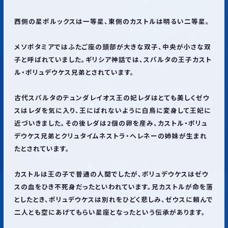
西側の星ポルックスは一等星、東側のカストルは明るい二等星。
メソポタミアではふたご座の頭部が大きな双子、中央が小さな双
子と呼ばれていました。ギリシア神話では、スパルタの王子カスト
ル・ポリュデウケス兄弟とされています。
古代スパルタのテュンダレイオス王の妃レダはとても美しくゼウ
スはレダを気に入り、王にばれないように白鳥に変身して王妃に
近づいきました。その後レダは2個の卵を産み、カストル・ポリュ
デウケス兄弟とクリュタイムネストラ・ヘレネーの姉妹が生まれ
たとされています。
カストルは王の子で普通の人間でしたが、ポリュデウケスはゼウ
スの血をひき不死身だったといわれています。兄カストルが命を落
としたとき、ポリュデウケスは別れをひどく悲しみ、ゼウスに頼んで
二人とも空にあげてもらい星座となったという伝承があります。