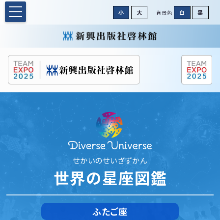
小
大
白
黒
背景色
せかいのせいざずかん
世界の星座図鑑
ふたご座