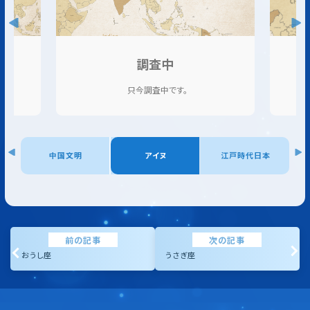
調査中
只今調査中です。
アイヌ
江戸時代日本
近現代日本
前の記事
次の記事
おうし座
うさぎ座