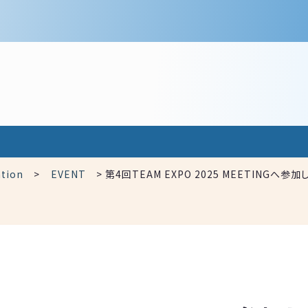
tion
>
EVENT
>
第4回TEAM EXPO 2025 MEETINGへ参加