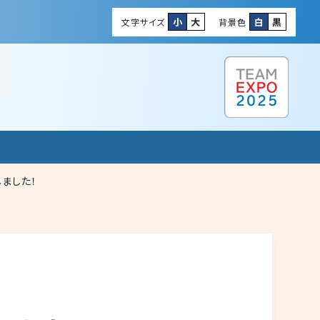
小
大
白
黒
文字サイズ
背景色
しました！